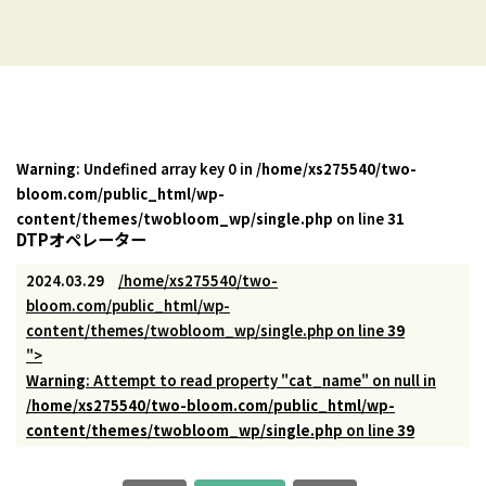
Warning
: Undefined array key 0 in
/home/xs275540/two-
bloom.com/public_html/wp-
content/themes/twobloom_wp/single.php
on line
31
DTPオペレーター
2024.03.29
/home/xs275540/two-
bloom.com/public_html/wp-
content/themes/twobloom_wp/single.php on line
39
">
Warning
: Attempt to read property "cat_name" on null in
/home/xs275540/two-bloom.com/public_html/wp-
content/themes/twobloom_wp/single.php
on line
39